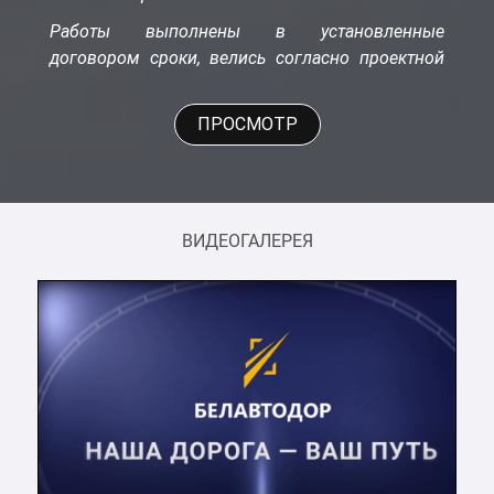
Работы выполнены в установленные
договором сроки, велись согласно проектной
документации в соответствии с действующими
ТНПА. Исполнительная документация по
ПРОСМОТР
выполненным работам оформлена
надлежащим образом. Претензий к качеству
выполненных работ нет.
Организация укомплектована
ВИДЕОГАЛЕРЕЯ
высококвалифицированными и обученным
инженерно-техническим персоналом и
рабочими, а также необходимыми
специальными механизмами, оборудованием,
приспособлениями, инструментом.
высокоэффективной дорожно-строительной
техникой и производственными базами, что
гарантирует выполнение договорных
обязательств в необходимые сроки.