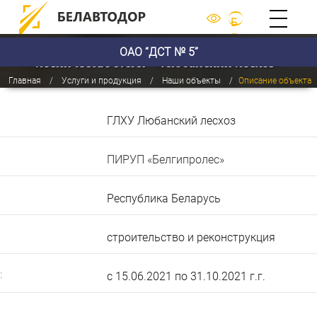
Б
Е
Лесохозяйственная дорога № 5 в М.Городятичском
ОАО “ДСТ № 5”
Л
лесничестве ГЛХУ «Любанский лесхоз»
Главная
Услуги и продукция
Наши объекты
Описание объекта
ГЛХУ Любанский лесхоз
ПИРУП «Белгипролес»
Республика Беларусь
строительство и реконструкция
:
c 15.06.2021 по 31.10.2021 г.г.