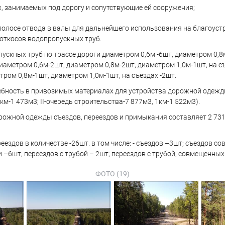
ях, занимаемых под дорогу и сопутствующие ей сооружения;
полосе отвода в валы для дальнейшего использования на благоуст
 откосов водопропускных труб.
скных труб по трассе дороги диаметром 0,6м -6шт, диаметром 0,8м 
 диаметром 0,6м-2шт, диаметром 0,8м-2шт, диаметром 1,0м-1шт, на съ
ром 0,8м-1шт, диаметром 1,0м-1шт, на съездах -2шт.
ебность в привозимых материалах для устройства дорожной одежды
1км-1 473м3; II-очередь строительства-7 877м3, 1км-1 522м3).
жной одежды съездов, переездов и примыкания составляет 2 731,5м3, 
ездов в количестве -26шт. в том числе: - съездов –3шт; съездов с
 –6шт; переездов с трубой – 2шт; переездов с трубой, совмещенных
ФОТО (19)