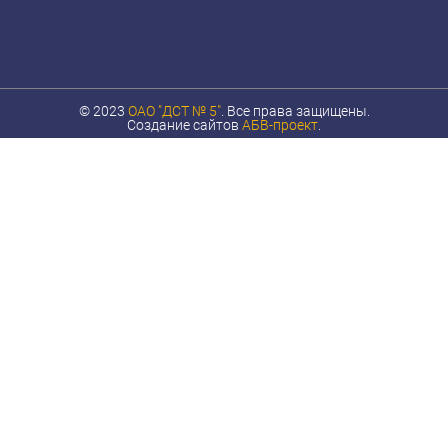
© 2023
ОАО "ДСТ № 5"
. Все права защищены.
Создание сайтов
АБВ-проект
.