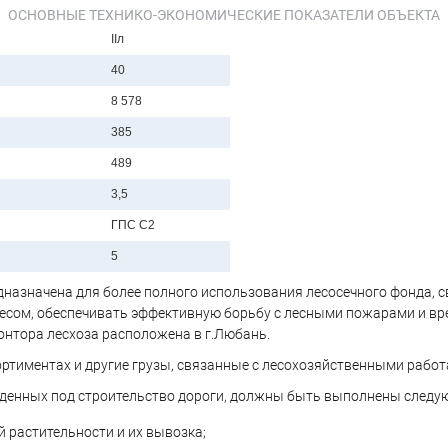
ОСНОВНЫЕ ТЕХНИКО-ЭКОНОМИЧЕСКИЕ ПОКАЗАТЕЛИ ОБЪЕКТА
IIл
40
8 578
385
489
3,5
ГПС С2
5
едназначена для более полного использования лесосечного фонда,
есом, обеспечивать эффективную борьбу с лесными пожарами и вре
онтора лесхоза расположена в г.Любань.
ортиментах и другие грузы, связанные с лесохозяйственными работ
веденных под строительство дороги, должны быть выполнены след
й растительности и их вывозка;