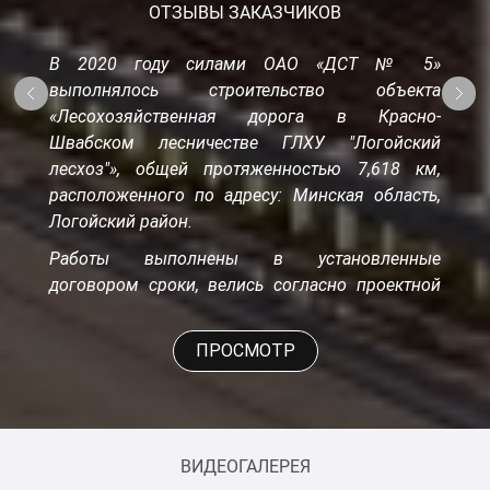
ОТЗЫВЫ ЗАКАЗЧИКОВ
В 2020 году силами ОАО «ДСТ № 5»
выполнялось строительство объекта
«Лесохозяйственная дорога в Красно-
Швабском лесничестве ГЛХУ "Логойский
лесхоз"», общей протяженностью 7,618 км,
расположенного по адресу: Минская область,
Логойский район.
Работы выполнены в установленные
договором сроки, велись согласно проектной
документации в соответствии с действующими
ТНПА. Исполнительная документация по
ПРОСМОТР
выполненным работам оформлена
надлежащим образом. Претензий к качеству
выполненных работ нет.
Организация укомплектована
ВИДЕОГАЛЕРЕЯ
высококвалифицированными и обученным