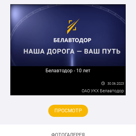
инженерно-техническим персоналом и
рабочими, а также необходимыми
специальными механизмами, оборудованием,
приспособлениями, инструментом.
высокоэффективной дорожно-строительной
техникой и производственными базами, что
гарантирует выполнение договорных
обязательств в необходимые сроки.
Рекомендуем ОАО «ДСТ № 5» как надежного и
Белавтодор - 10 лет
квалифицированного подрядчика в области
строительства.
30.06.2023
ОАО УКХ Белавтодор
ГЛУ Логойский лесхоз
ПРОСМОТР
ФОТОГАЛЕРЕЯ