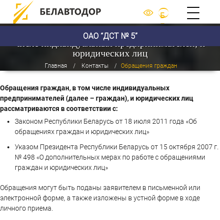
Б
Е
Порядок рассмотрения обращений граждан, в том
ОАО “ДСТ № 5”
Л
числе индивидуальных предпринимателей, и
юридических лиц
Главная
Контакты
Обращения граждан
Обращения граждан, в том числе индивидуальных
предпринимателей (далее – граждан), и юридических лиц
рассматриваются в соответствии с:
Законом Республики Беларусь от 18 июля 2011 года «Об
обращениях граждан и юридических лиц»
Указом Президента Республики Беларусь от 15 октября 2007 г.
№ 498 «О дополнительных мерах по работе с обращениями
граждан и юридических лиц»
Обращения могут быть поданы заявителем в письменной или
электронной форме, а также изложены в устной форме в ходе
личного приема.